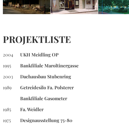
PROJEKTLISTE
2004
UKH Meidling OP
1995
Bankfiliale Maroltinergasse
2003
Dachausbau Stubenring
1989
Getreidesilo Fa. Polsterer
Bankfiliale Gasometer
1985
Fa. Weidler
1975
Designausstellung 75-80